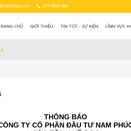
o@namphuc.com
077 8886 886
TRANG CHỦ
GIỚI THIỆU
TIN TỨC - SỰ KIỆN
LĨNH VỰC 
U
5
THÔNG BÁO
CÔNG TY CỔ PHẦN ĐẦU TƯ NAM PHÚ