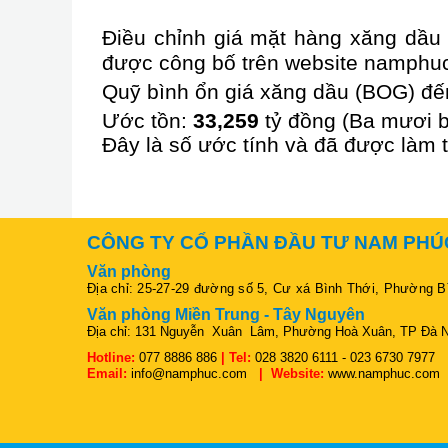
Điều chỉnh giá mặt hàng xăng dầu 
được công bố trên website namphu
Quỹ bình ổn giá xăng dầu (BOG) đến
Ước tồn:
33,259
tỷ đồng (Ba mươi ba
Đây là số ước tính và đã được làm t
CÔNG TY CỔ PHẦN ĐẦU TƯ NAM PHÚ
Văn phòng
Địa chỉ: 25-27-29 đường số 5, Cư xá Bình Thới, Phường 
Văn phòng Miền Trung - Tây Nguyên
Địa chỉ: 131 Nguyễn Xuân Lâm, Phường Hoà Xuân, TP Đà 
Hotline:
077 8886 886
| Tel:
028 3820 6111 - 023 6730 7977
Email:
info@namphuc.com
| Website:
www.namphuc.com