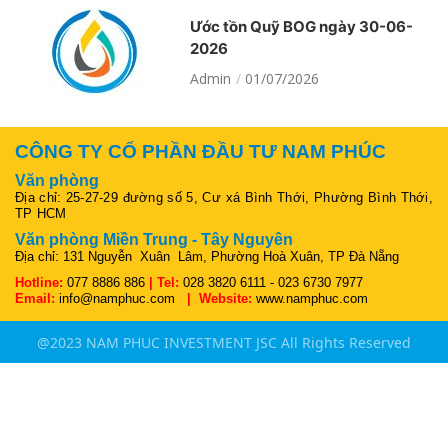
Ước tồn Quỹ BOG ngày 30-06-
2026
Admin
01/07/2026
CÔNG TY CỔ PHẦN ĐẦU TƯ NAM PHÚC
Văn phòng
Địa chỉ: 25-27-29 đường số 5, Cư xá Bình Thới, Phường Bình Thới,
TP HCM
Văn phòng Miền Trung - Tây Nguyên
Địa chỉ: 131 Nguyễn Xuân Lâm, Phường Hoà Xuân, TP Đà Nẵng
Hotline:
077 8886 886
| Tel:
028 3820 6111 - 023 6730 7977
Email:
info@namphuc.com
| Website:
www.namphuc.com
@2023 NAM PHUC INVESTMENT JSC All Rights Reserved